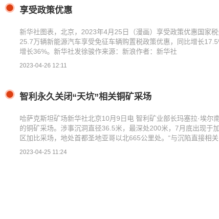
享受政策优惠
新华社图表，北京，2023年4月25日（漫画）享受政策优惠国家税
25.7万辆新能源汽车享受免征车辆购置税政策优惠，同比增长17.
增长36%。新华社发徐骏作来源：新浪作者：新华社
2023-04-26 12:11
智利永久关闭“天坑”相关铜矿采场
哈萨克斯坦矿场新华社北京10月9日电 智利矿业部长玛塞拉·埃尔
的铜矿采场。涉事沉洞直径36.5米，最深处200米，7月底出现
区加比采场，地处首都圣地亚哥以北665公里处。“与沉陷直接相
2023-04-25 11:24