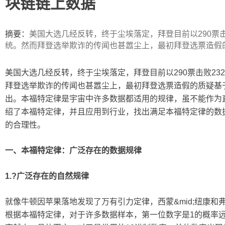
块链链上数据
ip
摘要：
美国大选几经反转，终于尘埃落定，拜登目前以290票
统。然而拜登选举欺诈的传闻也甚嚣尘上，最初拜登选票造假
美国大选几经反转，终于尘埃落定，拜登目前以290票击败2
拜登选举欺诈的传闻也甚嚣尘上，最初拜登选票造假的质疑基
出。本福特定律是宇宙中许多数据都适用的规律，虽不能作为
绍了本福特定律，并且应用到行业，找出满足本福特定律的数
的合理性。
一、
本福特定律：广泛存在的数据规律
1.?
广泛存在的自然规律
就像牛顿因苹果落地发现了万有引力定律，西蒙&mid;纽康和
根据本福特定律，对于许多数据样本，第一位数字是1的概率