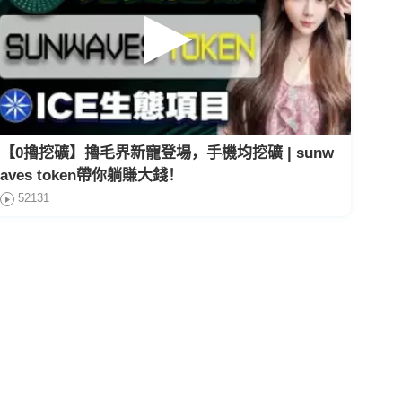
【0擼挖礦】擼毛界新寵登場，手機均挖礦 | sunw
aves token帶你躺賺大錢！
52131