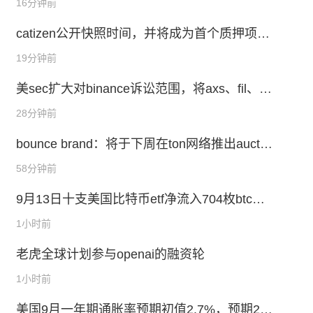
16分钟前
catizen公开快照时间，并将成为首个质押项目
代币获取交易平台代币的项目
19分钟前
美sec扩大对binance诉讼范围，将axs、fil、at
om等代币认定为证券
28分钟前
bounce brand：将于下周在ton网络推出auctio
n launchpad
58分钟前
9月13日十支美国比特币etf净流入704枚btc，
九支以太坊etf净流出708枚eth
1小时前
老虎全球计划参与openai的融资轮
1小时前
美国9月一年期通胀率预期初值2.7%，预期2.7