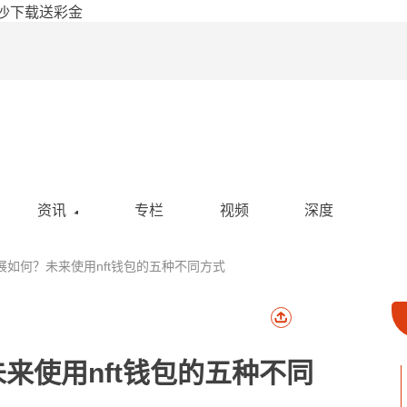
金沙下载送彩金
资讯
专栏
视频
深度
空投
的发展如何？未来使用nft钱包的五种不同方式
活动
政策
社区
未来使用nft钱包的五种不同
热点新闻