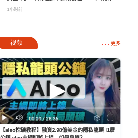
0%
1小时前
广告
视频
更多
【aleo挖礦教程】融資2.98億美金的隱私龍頭 l1層
公鏈 aleo主網即將上線，如何參與？