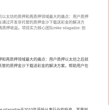
ipfs
百科
押，当前以太坊的质押和再质押领域最大的痛点：用户质押
技术
i旨在通过开发非托管的质押金沙下载送彩金的解决方
。项目实力核心团队mike silagadze: 创
的质押和再质押领域最大的痛点：用户质押以太坊之后就
发非托管的质押金沙下载送彩金的解决方案，帮助用户在
 silagadze于2010年开始从事行业的投资，其曾创