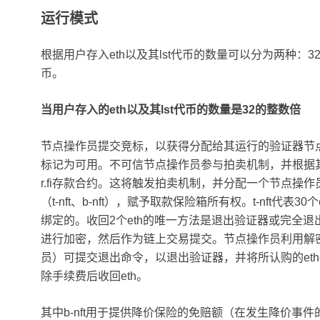
运行模式
根据用户存入eth以及其lst代币的数量可以分为两种：32个
币。
当用户存入的eth以及其lst代币的数量是32的整数倍
节点操作员提交竞标，以获得分配给其运行的验证器节
标记为可用。不可信节点操作员参与拍卖机制，并根据其中标
r.fi存款合约。这将触发拍卖机制，并分配一个节点
（t-nft、b-nft），赋予取款保险箱所有权。t-nft代表3
绑定的。收回2个eth的唯一方法是退出验证器或完全
进行加密，然后作为链上交易提交。节点操作员利用解
员）可提交退出命令，以退出验证器，并将所认购的eth
除手续费后收回eth。
其中b-nft用于提供降价保险的免赔额（在发生降价事