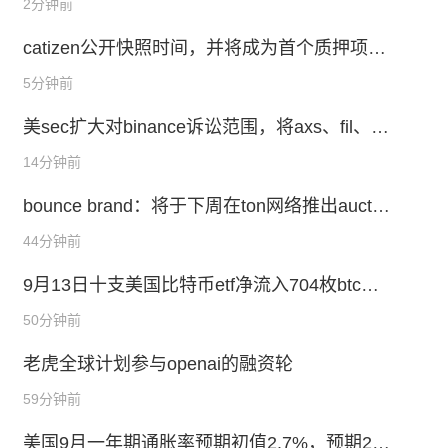
2分钟前
catizen公开快照时间，并将成为首个质押项目
代币获取交易平台代币的项目
5分钟前
美sec扩大对binance诉讼范围，将axs、fil、at
om等代币认定为证券
14分钟前
bounce brand：将于下周在ton网络推出auctio
n launchpad
44分钟前
9月13日十支美国比特币etf净流入704枚btc，
九支以太坊etf净流出708枚eth
50分钟前
老虎全球计划参与openai的融资轮
59分钟前
美国9月一年期通胀率预期初值2.7%，预期2.7