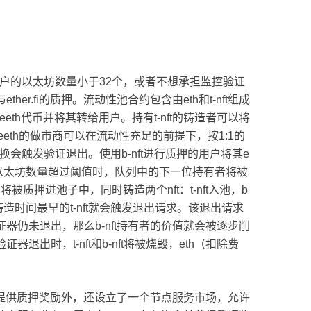
当用户的以太坊数量小于32个，或者不想承担监控验证
her.fi的质押。流动性池合约包含由eth和t-nft组成
th代币并将其转给用户。持有t-nft的铸造者可以将
持有eeth的做市商可以在流动性充足的前提下，按1:1的
会触发验证退出。使用b-nft进行质押的用户将其e
中的以太坊数量超过阈值时，队列中的下一位持有者将被
被质押进池子中，同时铸造两个nft：t-nft入池，b
铸造时间最早的t-nft就会触发退出请求。该退出请求
仍未退出，那么b-nft持有者的价值就会被逐步削
出时，t-nft和b-nft将被烧毁，eth（扣除费
除了提供质押奖励外，还设立了一个节点服务市场，允许