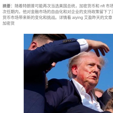
ip
摘要：
随着特朗普可能再次当选美国总统，加密货币和 nft 
次任期内，他对金融市场的自由化和对企业的支持政策留下了
货币市场带来新的变化和挑战。详情看 aiying 艾盈昨天的
加密货