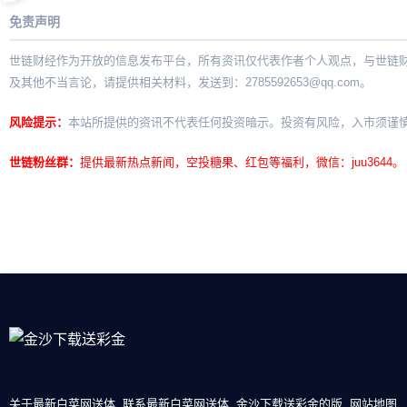
免责声明
世链财经作为开放的信息发布平台，所有资讯仅代表作者个人观点，与世链
及其他不当言论，请提供相关材料，发送到：
2785592653@qq.com
。
风险提示：
本站所提供的资讯不代表任何投资暗示。投资有风险，入市须谨
世链粉丝群：
提供最新热点新闻，空投糖果、红包等福利，微信：juu3644。
关于最新白菜网送体
联系最新白菜网送体
金沙下载送彩金的版
网站地图