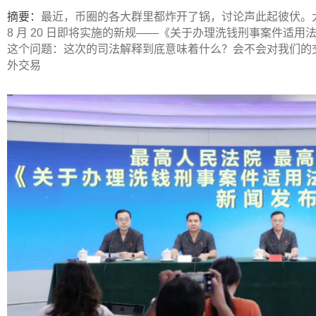
ip
摘要：
最近，币圈的各大群里都炸开了锅，讨论声此起彼伏。大家
8 月 20 日即将实施的新规——《关于办理洗钱刑事案件适
这个问题：这次的司法解释到底意味着什么？会不会对我们的交
外交易