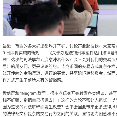
最近，币圈的各大群里都炸开了锅，讨论声此起彼伏。大家茶余饭后聊
0 日即将实施的新规——《关于办理洗钱刑事案件适用法律若
题：这次的司法解释到底意味着什么？会不会对我们的交易造成
易）的朋友们，更是议论纷纷。毕竟币圈的交易方式复杂多样，尤
绕开传统的金融渠道，进行的买卖，甚至跨境转移资金。然而
作方式产生了前所未有的警惕感。
微信群和 telegram 群里，很多老玩家开始转发各类解读，
钱不好赚，别把自己搭进去！」这样的言论不禁让人担忧：以
因为这次的司法解释而发生改变？会不会因此带来更多法律风
的法律条文和复杂的交易行为之间的关联，显得更为困惑和不