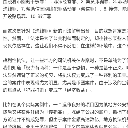
围绕着币圈的十宗罪：1. 非法经营罪、2. 集资诈骗罪、3. 非法
洗钱罪、7. 帮助信息网络犯罪活动罪（帮信罪）、8. 掩饰、
开设赌场罪、10. 逃汇罪
而这次是针对《洗钱罪》新的司法解释出台，目的我想肯定是
性。然而，「法律是为了公共利益而制定的，却往往被某些人
现象依然存在，这让我们不得不反思：在这样的环境中，这个
趋利性执法，让一些地方的司法机关在办案时，不是单纯为了
我们知道「权力有两种：一种是基于恐惧，一种是基于正义。
法显然违背了正义的初衷，将执法权力变成了一种逐利的工具。据 
金的案件中表现得尤为明显，尤其是币圈案件，由于涉及的金
的焦点从「犯罪打击」变成了「经济收益」。
比如在某个实际案例中，一个运作良好的项目因为某地方公安
随后又将案件升级为「传销罪」，冻结了公司的账户，抓捕了
方论证并不构成犯罪，但由于案件金额高达数亿，地方执法机
经营瘫痪。亚里士多德曾说：「正义的最高体现就是公平。」