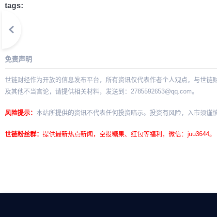
tags:
免责声明
世链财经作为开放的信息发布平台，所有资讯仅代表作者个人观点，与世链
及其他不当言论，请提供相关材料，发送到：
2785592653@qq.com
。
风险提示：
本站所提供的资讯不代表任何投资暗示。投资有风险，入市须谨
世链粉丝群：
提供最新热点新闻，空投糖果、红包等福利，微信：juu3644。