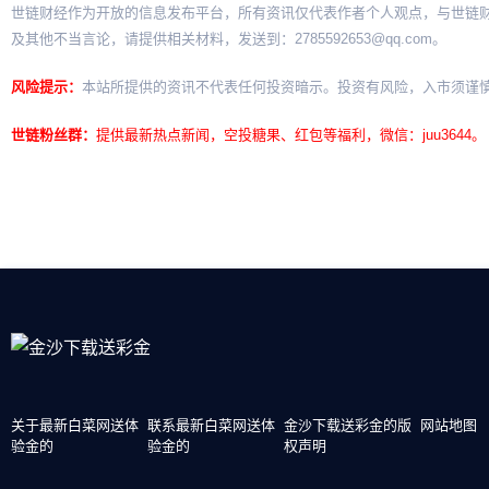
世链财经作为开放的信息发布平台，所有资讯仅代表作者个人观点，与世链
及其他不当言论，请提供相关材料，发送到：
2785592653@qq.com
。
风险提示：
本站所提供的资讯不代表任何投资暗示。投资有风险，入市须谨
世链粉丝群：
提供最新热点新闻，空投糖果、红包等福利，微信：juu3644。
关于最新白菜网送体
联系最新白菜网送体
金沙下载送彩金的版
网站地图
验金的
验金的
权声明