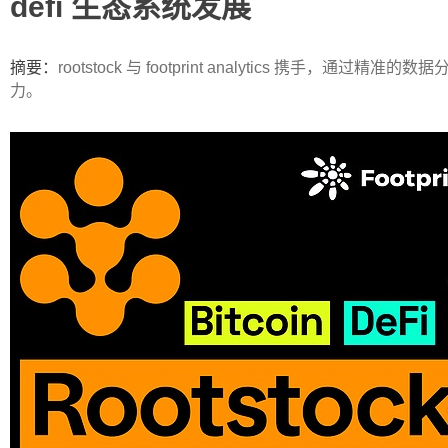
defi 生态系统发展
ip
摘要：
rootstock 与 footprint analytics 携手，通过
力。