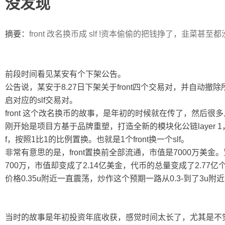
没发现
ip
摘要：
front 改名换币成 slf !资本偷偷的把钱挣了，韭菜甚至
前段时间看见某安有个下架公告。
公告说，某安于8.27日下架关于front四个交易对，并自动撤
启对应的slf交易对。
front 这个改名换币的故事，是年初的时候就在传了，然后
刚开始是项目方基于品牌重塑，打造全新的模块化公链layer 1，变
f，按照1比1的比例置换。也就是1个front换一个slf。
非常有意思的是，front置换前全部流通，市值是7000万美金。置
700万，市值却变成了2.14亿美金，代币的总量变成了2.77
价格0.35u附近一直震荡，炒作这个预期一路从0.3-到了3u
当时的故事是年初投资年底收获，感觉时间太长了，尤其是不觉