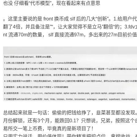
也没 仔细看“代币模型”，现在看起来有点意思
。这里主要说的是 front 换币成 slf 后的几大“创新”。1.给用
翻了4倍，并且备注是”“，让大家觉得不是立马”翻倍“的；3.fdv
nt 流通70m的数量， slf 直接流通97m，多出来的27m目前
总结起来就是一句话：偷偷的把钱给挣了，韭菜甚至都没发现
月份解锁，还有3个月，能跌回0.1？只想说，兄弟，按照这个
易所交一笔上币费，毕竟真的是新项目了！
只用实力说话，用价值体现！带你精准把控点位，拿捏收益，