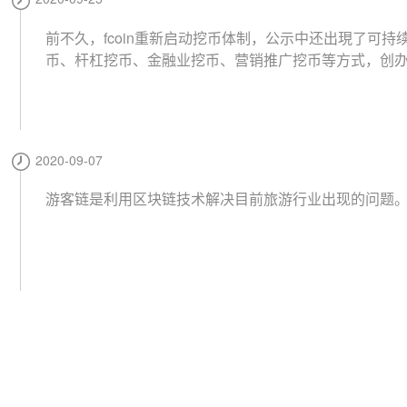
前不久，fcoin重新启动挖币体制，公示中还出現了可持
币、杆杠挖币、金融业挖币、营销推广挖币等方式，创
曾在一个月前亮相小区电报群，再次营销推广他喜爱的
制。
2020-09-07
游客链是利用区块链技术解决目前旅游行业出现的问题