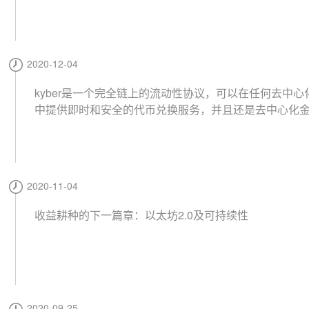
配的份额。 另一个有趣的问题是，当前的发行量可能会
化，因为有3亿个fil储备可以在未来使用，具体取决于社区通
ecoin提案（fip）做决定。
2020-12-04
kyber是一个完全链上的流动性协议，可以在任何去中心
中提供即时和安全的代币兑换服务，并且还是去中心化金
fi）领域中顶级的流动性提供商之一。这在很
2020-11-04
收益耕种的下一篇章：以太坊2.0及可持续性
2020-09-25