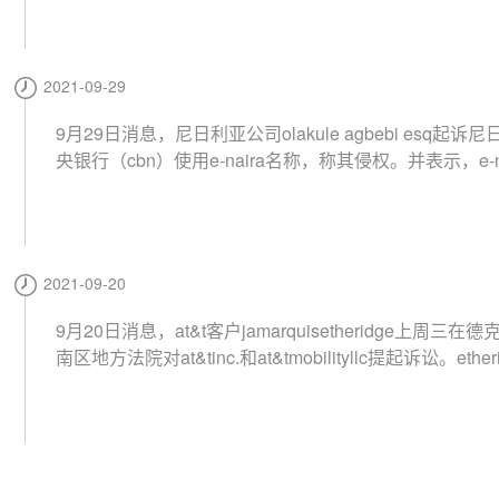
2021-09-29
9月29日消息，尼日利亚公司olakule agbebi esq起诉
央银行（cbn）使用e-naira名称，称其侵权。并表示，e-na
推出是一种威胁，由于cbn的侵权行为，他们的客户现在
务损失和商誉损害等不利影响。（ripplesnigeria）
2021-09-20
9月20日消息，at&t客户jamarquisetheridge上周三在
南区地方法院对at&tinc.和at&tmobilityllc提起诉讼。ether
律师richarde.brown提交的法庭文件指出，在2020年9月
右，在未经授权sim交换的情况下，不法行为者访问原告ethe
e的无线帐户。at&t直到第二天才能控制这一安全漏洞，使得
ridge的加密货币交易账户被不法分子盗取。（bitcoinne