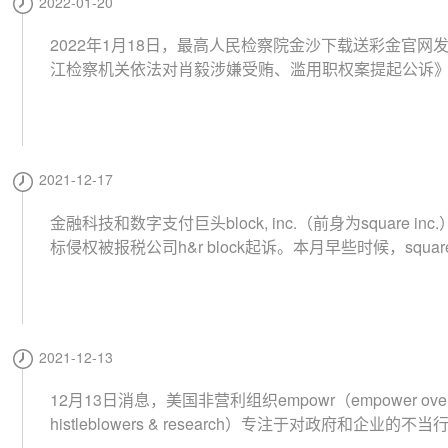
2022-01-20
2022年1月18日，最高人民检察院金沙下载送彩金官网
江检察机关依法对肖毅涉嫌受贿、滥用职权案提起公诉
到，江西省政协原党组成员、副主席肖毅被浙江省杭州
察院向杭州市中级人民法院提起公诉，并曝光了其涉及
币"挖矿"违规提供帮助的一些细节。
2021-12-17
金融科技和数字支付巨头block, inc.（前身为square inc
标侵权被报税公司h&r block起诉。本月早些时候，squa
更名为block以更深入地拥抱去中心化和区块链技术。h&r b
称："block在过去65年中精心培育的商誉和品牌形象正
金融科技公司的攻击。"该税务公司指出，block在金融
个领域与其竞争，包括通过block最近购买的credit karma 
2021-12-13
（现在称为cash app taxes）进行报税准备。
12月13日消息，美国非营利组织empowr（empower overs
histleblowers & research）专注于对政府和企业的不
独立监督，就ripple案起诉sec，指控前主席jay clayton和董