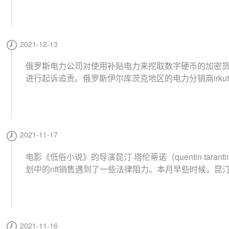
hinman存在利益冲突，使他们偏向eth和btc，但反对xrp。
wr希望sec遵守《信息自由法》的要求，在该要求中，该
望访问监管机构维护的记录。这些记录涉及一些sec高级
2021-12-13
加密货币相关的潜在利益冲突。（crypto news flash）
俄罗斯电力公司对使用补贴电力来挖取数字硬币的加密
进行起诉追责。俄罗斯伊尔库茨克地区的电力分销商irkutsk
gosbyt，已经提高了在私人住宅中挖矿的电费。该企业
对参与家庭加密货币开采的人提起了85起诉讼，索赔总额
0万卢布（超过98万美元）。据俄罗斯商业日报kommersa
道，它已经赢得了9个案件，预计将从中获得1870万卢布
2021-11-17
美元）。法院已责成这些矿工在未来按商业价格支付电
库茨克州被认为是俄罗斯的加密货币采矿之都，以其低
电影《低俗小说》的导演昆汀·塔伦蒂诺（quentin taranti
了众多采矿业务。（news.bitcoin）
划中的nft销售遇到了一些法律阻力。本月早些时候，昆
将把《低俗小说》中的七个未剪辑场景作为nft在opense
拍卖。然而，制作该电影的米拉麦克斯公司已对昆汀提
该公司在周二提起的诉讼中声称它拥有《低俗小说》的
家娱乐公司声称昆汀"对米拉麦克斯隐瞒了该nft计划"，
2021-11-16