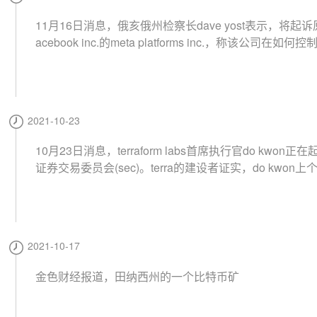
销售有关的停止令。米拉麦克斯还表示，昆汀声称他所
权利使他有权执行nft计划。具体而言，米拉麦克斯指控
11月16日消息，俄亥俄州检察长dave yost表示，将起诉
约、不正当竞争和商标侵权。
acebook inc.的meta platforms inc.，称该公司在如何
以及其产品对儿童的影响方面误导公众。dave yost表示
代表meta投资者和俄亥俄州公共雇员退休系统提起，寻
000亿美元的赔偿，并要求meta做出重大改革，以免再
资者。（bianews）
2021-10-23
10月23日消息，terraform labs首席执行官do kwon正
证券交易委员会(sec)。terra的建设者证实，do kwon上
essari的mainnet会议上收到了美国证券交易委员会的
显示，此事可以追溯到2021年5月，当时美国证券交易
执法部门向kwon发送了电子邮件。有争议的是terra的mirr
平台上铸造和交易反映美国主要公司价格的合成股票。 terraform
2021-10-17
对sec提起的诉讼是不寻常的，但根据anderson kill的律师s
n palley的说法，在这种情况下，先发制人的法律行动
金色财经报道，田纳西州的一个比特币矿
意义的，这提醒监管机构，他们也需要遵守参与规则。