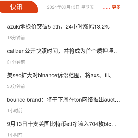
快讯
2024年09月13日 星期五
更多
azuki地板价突破5 eth，24小时涨幅13.2%
18分钟前
catizen公开快照时间，并将成为首个质押项目
代币获取交易平台代币的项目
21分钟前
美sec扩大对binance诉讼范围，将axs、fil、at
om等代币认定为证券
30分钟前
bounce brand：将于下周在ton网络推出auctio
n launchpad
1小时前
9月13日十支美国比特币etf净流入704枚btc，
九支以太坊etf净流出708枚eth
1小时前