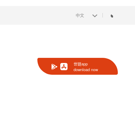
中文
世链app
download now