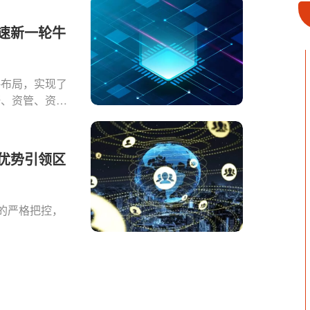
百科
速新一轮牛
技术
略布局，实现了
研、资管、资
全面的市场推动
优势引领区
的严格把控，
。