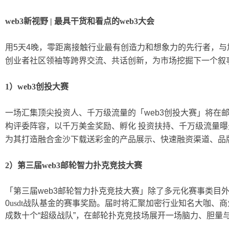
web3新视野 | 最具干货和看点的web3大会
用
5天4晚，零距离接触行业最有创造力和想象力的先行者，与
创业者社区领袖等跨界交流、共话创新，为市场挖掘下一个叙
1）web3创投大赛
一场汇集顶尖投资人、千万级流量的「
web3创投大赛」将在
构评委阵容，以千万美金奖励、孵化 投资扶持、千万级流量曝
为其打造融合金沙下载送彩金的产品展示、快速融资渠道、品
2）第三届web3邮轮智力扑克竞技大赛
「第三届
web3邮轮智力扑克竞技大赛」除了多元化赛事类目外，
0
usdt
战队基金的赛事奖励。届时将汇聚加密行业知名大咖、商
成数十个
“超级战队”，在邮轮扑克竞技场展开一场脑力、胆量