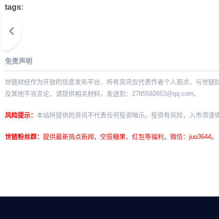
tags:
免责声明
世链财经作为开放的信息发布平台，所有资讯仅代表作者个人观点，与世链
及其他不当言论，请提供相关材料，发送到：
2785592653@qq.com
。
风险提示：
本站所提供的资讯不代表任何投资暗示。投资有风险，入市须谨
世链粉丝群：
提供最新热点新闻，空投糖果、红包等福利，微信：juu3644。