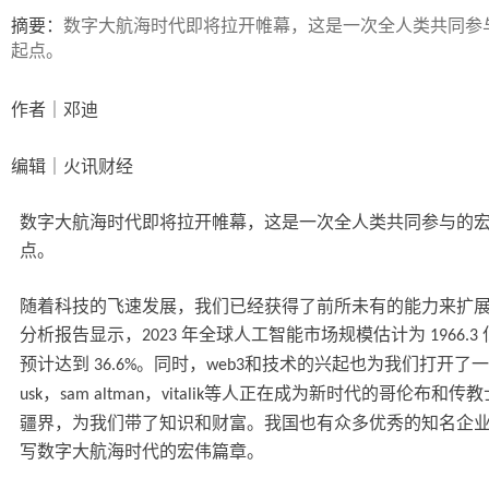
ip
摘要：
数字大航海时代即将拉开帷幕，这是一次全人类共同参
起点。
作者｜邓迪
编辑｜火讯财经
数字大航海时代即将拉开帷幕，这是一次全人类共同参与的
点。
随着科技的飞速发展，我们已经获得了前所未有的能力来扩
分析报告显示，
年全球人工智能市场规模估计为
2023
1966.3
预计达到
。同时，
和技术的兴起也为我们打开了一
36.6%
web3
，
，
等人正在成为新时代的哥伦布和传教
usk
sam altman
vitalik
疆界，为我们带了知识和财富。我国也有众多优秀的知名企
写数字大航海时代的宏伟篇章。