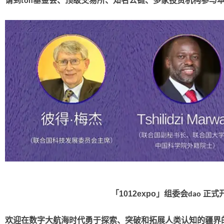
请到
基金会、顶级交易所、知名公链、多家投资机构参与
ton
「
1012expo
」组委会
正式
dao
欢迎在数字大航海时代勇于探索、突破和拓展人类认知的疆界