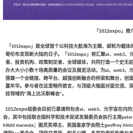
「
1012expo
」简
「
」是全球首个以科技大航海为主题、邮轮为载体
1012expo
哥伦布发现新大陆的日子。「
」将汇聚
、
、
1012expo
ai
web3
者、投资机构、政策制定者、全球媒体，共同打造一个史无
办大大小小数十场高质量的会议及展览活动，为
、
、
ai
web3
搭建一个全链接、跨平台、超强创新融合的桥梁和舞台，创
嘉年华。参与者在这里畅所欲言，与顶级大咖面对面交流、
技领域的
海上达沃斯峰会
。
“
”
1012expo
组委会目前已邀请到包含
、
、元宇宙在内的
ai
web3
会，其中包括联合国科学和技术促进发展委员会执行主席
peter
；图灵奖得主、英国皇家学会院士
hilidzi marwala
geoffrey hint