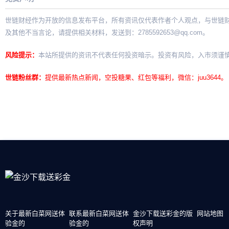
世链财经作为开放的信息发布平台，所有资讯仅代表作者个人观点，与世链
及其他不当言论，请提供相关材料，发送到：
2785592653@qq.com
。
风险提示：
本站所提供的资讯不代表任何投资暗示。投资有风险，入市须谨
世链粉丝群：
提供最新热点新闻，空投糖果、红包等福利，微信：juu3644。
关于最新白菜网送体
联系最新白菜网送体
金沙下载送彩金的版
网站地图
验金的
验金的
权声明