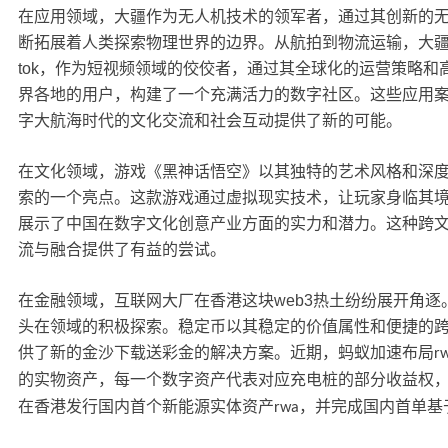
在应用领域，大疆作为无人机技术的领军者，通过其创新的
断拓展着人类探索物理世界的边界。从航拍到物流运输，大
tok
，作为短视频领域的佼佼者，通过其全球化的运营策略和
界各地的用户，构建了一个充满活力的数字社区。这些应用
字大航海时代的文化交流和社会互动提供了新的可能。
在文化领域，游戏《黑神话悟空》以其独特的艺术风格和深
索的一个亮点。这款游戏通过虚拟现实技术，让玩家身临其
展示了中国在数字文化创意产业方面的实力和潜力。这种跨
流与融合提供了有益的尝试。
在金融领域，互联网大厂在香港这块
web3
热土纷纷展开角逐
头在领域的积极探索。稳定币以其稳定的价值属性和便捷的
供了新的金沙下载送彩金的解决方案。近期，蚂蚁加速布局
r
的实物资产，每一个数字资产代表对应充电桩的部分收益权
在香港发行国内首个新能源实体资产
，并完成国内首单基
rwa