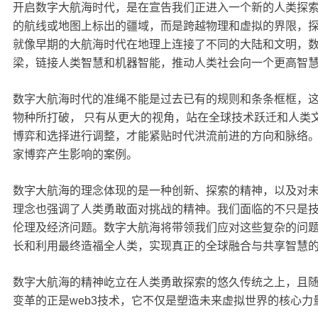
开启数字大航海时代，是在宣告我们正进入一个新的人类探
的航线或地图上标出的疆域，而是跨越物理和虚拟的界限，
就像早期的大航海时代在地理上连接了不同的大陆和文明，
梁，链接人类智慧和机器智能，推动人类社会向一个更高智
数字大航海时代的准绳不能是过去已有的规则和条条框框，
物种所打破，
只有从更大的视角，站在全球技术跃迁和人类
博弈和选择进行调整，才能紧贴时代洪流前进的方向和脉络
家博弈产生影响的案例。
数字大航海的理念体现的是一种创新、探索的精神，以及对
理念也强调了人类勇敢面对挑战的精神。我们面临的不只是
伦理及经济问题。数字大航海将带领我们应对这些复杂的问
长和利用最终造福全人类，实现真正的全球融合与共享智慧
数字大航海的精神屹立在人类勇敢探索的悠久传统之上，且
变革的正是
web3
技术，它不仅是塑造未来虚拟世界的核心力