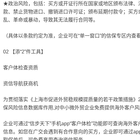
★政治风险，包括：买方或开证行所在国家或地区颁布法律、
款、禁止货物进口、撤销进口许可证；颁布延期付款令；买方
乱、革命或暴动，导致其无法履行合同等。
（具体以条款约定为准，企业可在“单一窗口”的信保专区内查
02 【添“2”件工具】
客户体检查资质
资信导航获商机
为贯彻落实《上海市促进外贸稳规模提质量的若干政策措施》2
保风险信息数据库作用,对中小微外贸企业免费提供海外客户风
企业可通过“信步天下”手机app“客户体检”功能即可查询海
信息。如您在广交会遇到有合作意向的买方，企业即可通过ap
取保单后，可免费享用查询资信服务。