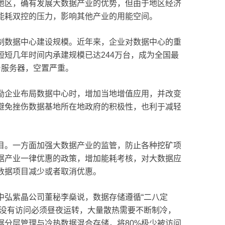
地区，确有发展大数据产业的优势，但由于地区经济
能耗双控的压力，影响其他产业的用能空间。
制数据中心建设规模。近年来，企业对数据中心的重
短几年时间内承建规模已达244万台，成为全国最
台服务器，空置严重。
励企业布局数据中心时，增加当地增值应用，并改变
避免挫伤数据基地所在地政府的积极性，也利于减轻
目。一方面加强大数据产业的监管，防止各种挖矿项
据产业一律优惠的政策，增加能耗考核，对大数据应
数据项目减少或者取消优惠。
中弘紫晶公司董秘李燊说，数据存储遵循“二八定
有没有访问必须昼夜运转，大量散热需要不断制冷，
据分层管理与冷热数据混合存储，将80%极少被访问