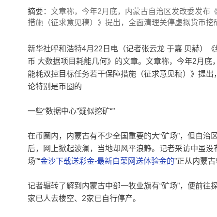
摘要：
文章称，今年2月底，内蒙古自治区发改委发布《
措施（征求意见稿）》提出，全面清理关停虚拟货币挖
新华社呼和浩特4月22日电（记者张云龙 于嘉 贝赫）《
币 大数据项目耗能几何》的文章。文章称，今年2月底
能耗双控目标任务若干保障措施（征求意见稿）》提出
论特别是币圈的
一些“数据中心”疑似挖矿“”
在币圈内，内蒙古有不少全国重要的大“矿场”，但自治
后，网上掀起波澜，当地却风平浪静。记者采访中虽没
场”“
金沙下载送彩金-最新白菜网送体验金的
”正从内蒙
记者辗转了解到内蒙古中部一牧业旗有“矿场”，便前往
家已人去楼空、2家已自行停产。