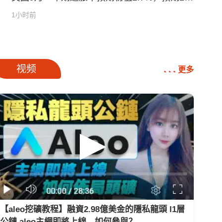
0%
1小时前
广告
视频
更多
【aleo挖礦教程】融資2.98億美金的隱私龍頭 l1層
公鏈 aleo主網即將上線，如何參與？