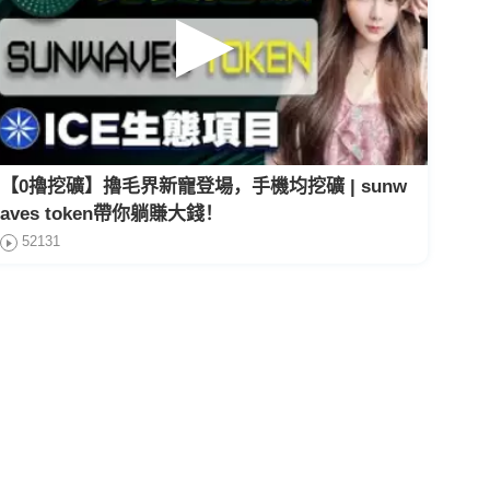
【0擼挖礦】擼毛界新寵登場，手機均挖礦 | sunw
aves token帶你躺賺大錢！
52131