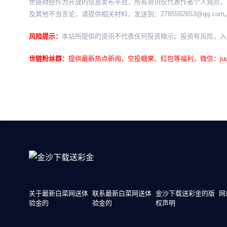
世链财经作为开放的信息发布平台，所有资讯仅代表作者个人观点，
及其他不当言论，请提供相关材料，发送到：
2785592653@qq.com
风险提示：
本站所提供的资讯不代表任何投资暗示。投资有风险，入
世链粉丝群：
提供最新热点新闻，空投糖果、红包等福利，微信：juu3
关于最新白菜网送体
联系最新白菜网送体
金沙下载送彩金的版
网
验金的
验金的
权声明