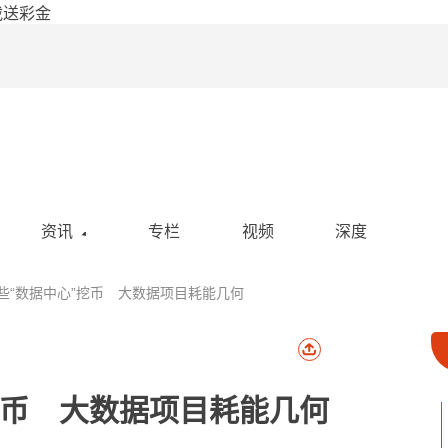
载送彩金
资讯
专栏
视频
深度
空投
些“数据中心”挖币 大数据项目耗能几何
活动
政策
社区
挖币 大数据项目耗能几何
热点新闻