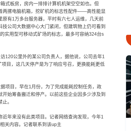
的箱式板房，房内一排排计算机机架空空如也。但
着两摞电脑机箱，挖矿机的标志性配件——高性能显
里原有1万多台服务器，平时有六七人运维，几天前
科技公司大数据中心大门紧闭，但建筑物上仍可看到
主研发的实用型可移动式矿场的标志，最多可容纳324台s
访120公里外的某公司负责人，据他说，公司去年1
挖矿项目，这几天停产是为了响应号召，更换能耗更低
数据项目，早在1月份，为了完成能耗控制任务，政
就开始筹备搬迁和停产。以前这些企业因多少涉及到
禁止。
称近年来没有此类项目。记者网络查询发现，今年1
的相关内容。记者联系到该up主