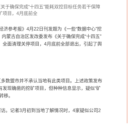
ipfs
关于确保完成“十四五”能耗双控目标任务若干保障
百科
矿项目，4月底前全
技术
经济参考报》4月22日刊发题为《一些“数据中心”挖
，内蒙古自治区发改委发布《关于确保完成“十四五”
，全面清理关停项目，4月底前全部退出，引起了舆
区多数盟市并不承认当地有此类项目。上述政策发布
有发现确凿的挖矿项目，但种种信息显示，疑似“矿
古转移。
探访。记者3月初到当地了解情况时，4家疑似公司2