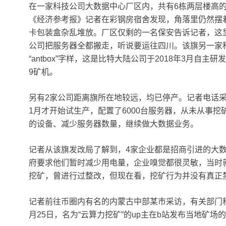
在一家科技公司大数据中心厂区内，共有6栋两层楼高
《经济参考报》记者在彩钢房宿舍发现，角落里仍然摆
卡包装盒杂乱堆放。厂区仅剩的一名保安告诉记者，这
公司把服务器全都搬走，听说要运往四川。该旗另一家
“antbox”字样，这是比特大陆公司于2018年3月自
9矿机。
另有2家公司距离旗所在地较远，均已停产。记者电话采
1月才开始试生产，配置了6000台服务器，从未从事
的设备、减少服务器数量，继续做大数据业务。
记者从该旗发改局了解到，4家企业都是招商引进的大
府要求他们暂时减少用电量，企业嗅觉都很灵敏，当时
挖矿，曾进行过整改，但现在看，挖矿行为并没有真正
记者前往币圈内有名的内蒙古中部某市采访，有关部门
月25日，名为“云算力挖矿”的up主在b站发布当地矿场