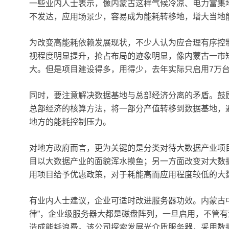
一些业内人士表示，像内蒙古这样气候冷凉、电力富集
不发达，应用场景少，容易成为能耗转移地，增大当地
为改变高能耗依赖发展现状，不少人认为应合理有序控
视程度明显提升，抢占布局的迹象明显，像内蒙古一市短
大。但是项目建设得多，用得少，去年实际只启用7万
同时，要注意解决数据基地与总部经济分离的矛盾。鼓
总部经济的核算方法，将一部分产值转移到数据基地，
地方的能耗控制压力。
对地方政府而言，更为关键的是分类对待大数据产业项
目以大数据产业的面貌浑水摸鱼；另一方面改变对大数
用项目给予优惠政策，对于耗能高而应用程度较低的大
有业内人士建议，企业可适时改进服务器功效。内蒙古
律”，企业级服务器大都是磁盘阵列，一旦启用，不管
造成能耗浪费。该公司探索发展光介质服务器，采用数