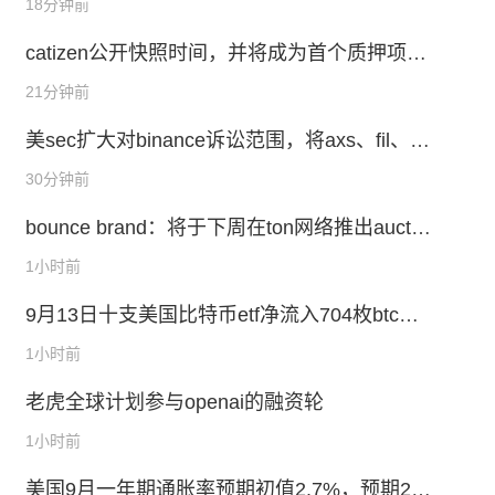
18分钟前
catizen公开快照时间，并将成为首个质押项目
代币获取交易平台代币的项目
21分钟前
美sec扩大对binance诉讼范围，将axs、fil、at
om等代币认定为证券
30分钟前
bounce brand：将于下周在ton网络推出auctio
n launchpad
1小时前
9月13日十支美国比特币etf净流入704枚btc，
九支以太坊etf净流出708枚eth
1小时前
老虎全球计划参与openai的融资轮
1小时前
美国9月一年期通胀率预期初值2.7%，预期2.7