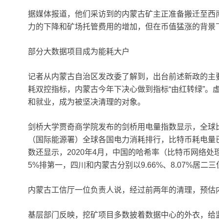
据媒体报道，他们采访到的内蒙古矿主正准备搬迁至西
力的下降和矿场托管费用的增加，但在币值猛涨的背景
部分大数据项目成为能耗大户
记者从内蒙古自治区发改委了解到，出台前述新政的主要
耗双控指标，内蒙古今年下决心做到指标“由红转绿”。
和就业，成为被坚决清理的对象。
剑桥大学贾奇商学院发布的剑桥用电量指数显示，全球比特
（国际能源署）全球各国电力消耗排行，比特币耗电量已
数还显示，2020年4月，中国的哈希率（比特币网络处理
5%排第一，四川和内蒙古分别以9.66%、8.07%居二三
内蒙古工信厅一位负责人说，经过前两年的清理，预估
基层部门反映，挖矿项目多数披着数据中心的外衣，给