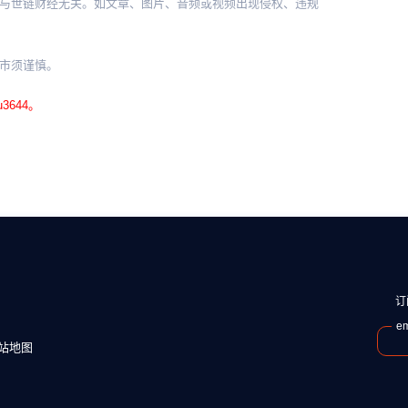
与世链财经无关。如文章、图片、音频或视频出现侵权、违规
。
市须谨慎。
644。
订
em
站地图