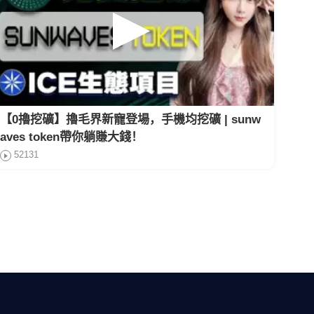
【0擼挖礦】擼毛界新寵登場，手機均挖礦 | sunw
aves token帶你躺賺大錢！
52131