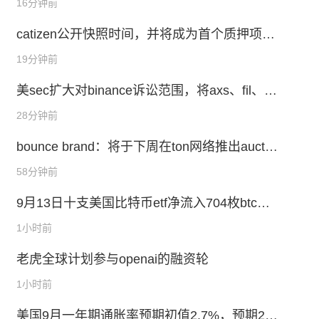
16分钟前
catizen公开快照时间，并将成为首个质押项目
代币获取交易平台代币的项目
19分钟前
美sec扩大对binance诉讼范围，将axs、fil、at
om等代币认定为证券
28分钟前
bounce brand：将于下周在ton网络推出auctio
n launchpad
58分钟前
9月13日十支美国比特币etf净流入704枚btc，
九支以太坊etf净流出708枚eth
1小时前
老虎全球计划参与openai的融资轮
1小时前
美国9月一年期通胀率预期初值2.7%，预期2.7