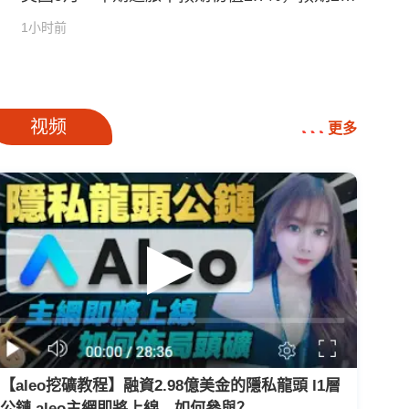
0%
1小时前
广告
视频
更多
【aleo挖礦教程】融資2.98億美金的隱私龍頭 l1層
公鏈 aleo主網即將上線，如何參與？