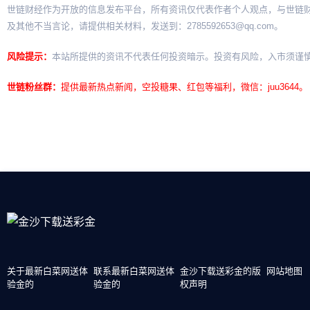
世链财经作为开放的信息发布平台，所有资讯仅代表作者个人观点，与世链
及其他不当言论，请提供相关材料，发送到：
2785592653@qq.com
。
风险提示：
本站所提供的资讯不代表任何投资暗示。投资有风险，入市须谨
世链粉丝群：
提供最新热点新闻，空投糖果、红包等福利，微信：juu3644。
关于最新白菜网送体
联系最新白菜网送体
金沙下载送彩金的版
网站地图
验金的
验金的
权声明