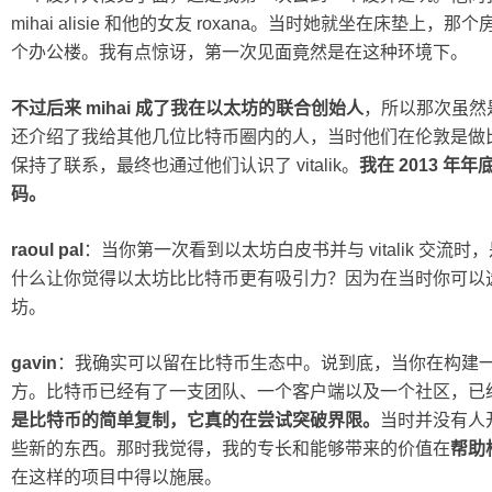
mihai alisie 和他的女友 roxana。当时她就坐在床垫
个办公楼。我有点惊讶，第一次见面竟然是在这种环境下。
不过后来 mihai 成了我在以太坊的联合创始人
，所以那次虽然
还介绍了我给其他几位比特币圈内的人，当时他们在伦敦是做
保持了联系，最终也通过他们认识了 vitalik。
我在 2013 年年
码。
raoul pal
：当你第一次看到以太坊白皮书并与 vitalik 交
什么让你觉得以太坊比比特币更有吸引力？因为在当时你可以
坊。
gavin
：我确实可以留在比特币生态中。说到底，当你在构建
方。比特币已经有了一支团队、一个客户端以及一个社区，已
是比特币的简单复制，它真的在尝试突破界限。
当时并没有人
些新的东西。那时我觉得，我的专长和能够带来的价值在
帮助
在这样的项目中得以施展。