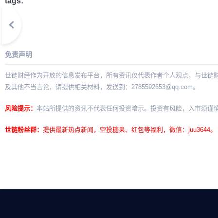
tags:
免责声明
世链财经作为开放的信息发布平台，所有资讯仅代表作者个人观点，与世链
及其他不当言论，请提供相关材料，发送到：
2785592653@qq.com
。
风险提示：
本站所提供的资讯不代表任何投资暗示。投资有风险，入市须谨
世链粉丝群：
提供最新热点新闻，空投糖果、红包等福利，微信：juu3644。