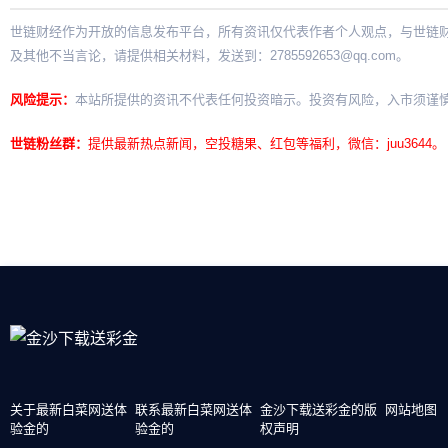
世链财经作为开放的信息发布平台，所有资讯仅代表作者个人观点，与世链
及其他不当言论，请提供相关材料，发送到：
2785592653@qq.com
。
风险提示：
本站所提供的资讯不代表任何投资暗示。投资有风险，入市须谨
世链粉丝群：
提供最新热点新闻，空投糖果、红包等福利，微信：juu3644。
关于最新白菜网送体
联系最新白菜网送体
金沙下载送彩金的版
网站地图
验金的
验金的
权声明