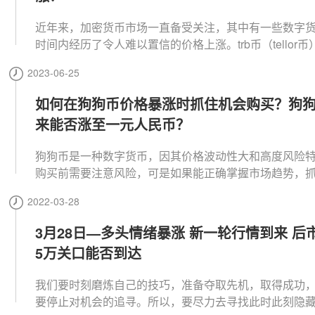
近年来，加密货币市场一直备受关注，其中有一些数字
时间内经历了令人难以置信的价格上涨。trb币（tellor币
其中一个引起广泛关注的数字货币，它在某些时段内出
2023-06-25
涨。那么，下面我们一起来看看trb币为什么暴涨，以及
该如何应对trb币的暴涨。
如何在狗狗币价格暴涨时抓住机会购买？狗
来能否涨至一元人民币？
狗狗币是一种数字货币，因其价格波动性大和高度风险
购买前需要注意风险，可是如果能正确掌握市场趋势，
币价格上涨的机遇，那么可能会得到巨额盈利。那么，
2022-03-28
狗币价格暴涨时抓住机会购买呢？狗狗币未来能否涨至
币？
3月28日—多头情绪暴涨 新一轮行情到来 后
5万关口能否到达
我们要时刻磨炼自己的技巧，准备夺取先机，取得成功
要停止对机会的追寻。所以，要尽力去寻找此时此刻隐