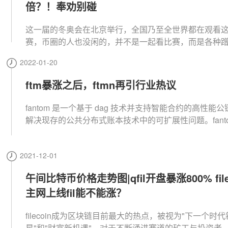
倍？！奉劝别碰
这一届的冬奥会在北京举行，全国乃至全世界都在观看
赛，币圈的人也没闲的，并不是一起看比赛，而是各种
碰瓷
2022-01-20
ftm暴涨之后，ftmn再引行业热议
fantom 是一个基于 dag 技术并支持智能合约的高性能
解决现存的公共分布式账本技术中的可扩展性问题。fanto
abft 异步拜占庭容错来解决这个问题。
2021-12-01
午间比特币价格走势图|qfil开盘暴涨800% file
主网上线fil能不能涨？
filecoin成为区块链目前最大的热点，被视为"下一个时代
星"和"财富新机遇"，对于不断涌进赛道的矿工与投资者，fil