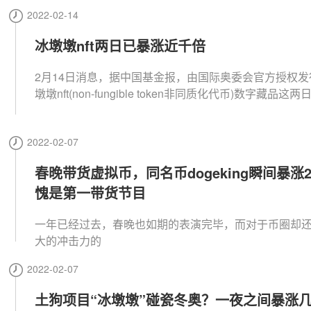
边的机会。
2022-02-14
冰墩墩nft两日已暴涨近千倍
2月14日消息，据中国基金报，由国际奥委会官方授权发
墩墩nft(non-fungible token非同质化代币)数字藏品这
涨近千倍。浏览nwayplay的官方交易平台时更发现，这
nft在市场上二次交易价格已经出现了暴涨，原价99美元
2022-02-07
历史。 涨幅最大的是北欧联合北京2022(nordic combined beijin
g2022)吉祥物冰墩墩的别针系列，目前共有13个nft在nway
春晚带货虚拟币，同名币dogeking瞬间暴涨2
在售，最低报价已达2000美元，最高报价88888美元。
愧是第一带货节目
发行价99美元相比，暴涨了近1000倍。（格隆汇）
一年已经过去，春晚也如期的表演完毕，而对于币圈却
大的冲击力的
2022-02-07
土狗项目“冰墩墩”碰瓷冬奥？一夜之间暴涨