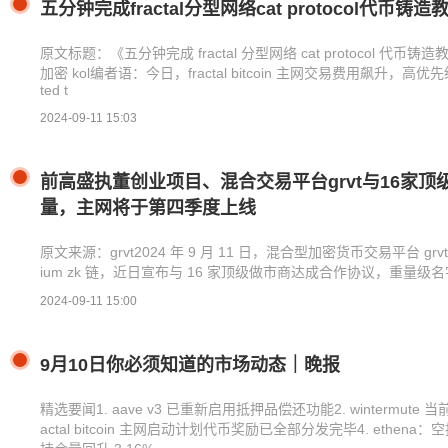
ip
五分钟完成fractal分型网络cat protocol代币铸造
原文标题：《五分钟完成 fractal 分型网络 cat protocol 代币
加密 kol编者语：今日，fractal bitcoin 主网交易费用飙升，高优先级达
ted t
2024-09-11 15:03
前高盛执董创业项目、混合交易平台grvt与16家
量，主网将于第四季度上线
原文来源：grvt2024 年 9 月 11 日，混合型加密货币交易平台 grvt（
ium zk 链，近日宣布与 16 家顶级做市商达成合作协议，重量级名字包括 galax
2024-09-11 15:00
9月10日你必须知道的市场动态｜晚报
精选要闻1. aave v3 已重新启用抵押品偿还功能2. wintermute 当
actal bitcoin 主网启动计划代币奖励已全部分发完毕4. eth