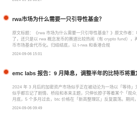
rwa市场为什么需要一只引导性基金？
原文标题：《rwa 市场为什么需要一只引导性基金？》原文作者：叶开（
了，还只是以 rwa 概念发币的赛道比较热闹（有 crypto fund
币市场基金代币化。归结结底，以 t-rwa 和香港合规
2024-09-06 15:01
emc labs 报告：9 月降息，调整半年的比特币将
2024 年 3 月后的加密资产市场似乎正在被动沦为一场以「等
似乎都忘记了剧情、桥段和本来主题，只伸长脖子等着某个「观众」
月底，5 个多月过去，btc 价格在「新高整理区」反复震荡。期
2024-09-06 09:49