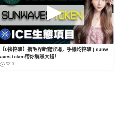
【0擼挖礦】擼毛界新寵登場，手機均挖礦 | sunw
aves token帶你躺賺大錢！
52131