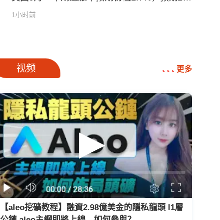
0%
1小时前
广告
视频
更多
【aleo挖礦教程】融資2.98億美金的隱私龍頭 l1層
公鏈 aleo主網即將上線，如何參與？