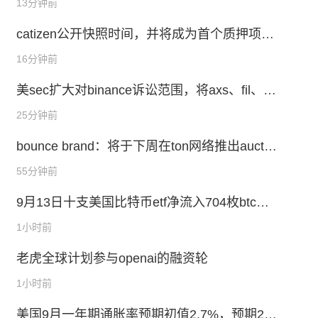
13分钟前
catizen公开快照时间，并将成为首个质押项目
代币获取交易平台代币的项目
16分钟前
美sec扩大对binance诉讼范围，将axs、fil、at
om等代币认定为证券
25分钟前
bounce brand：将于下周在ton网络推出auctio
n launchpad
55分钟前
9月13日十支美国比特币etf净流入704枚btc，
九支以太坊etf净流出708枚eth
1小时前
老虎全球计划参与openai的融资轮
1小时前
美国9月一年期通胀率预期初值2.7%，预期2.7