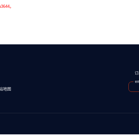
644。
订
em
站地图