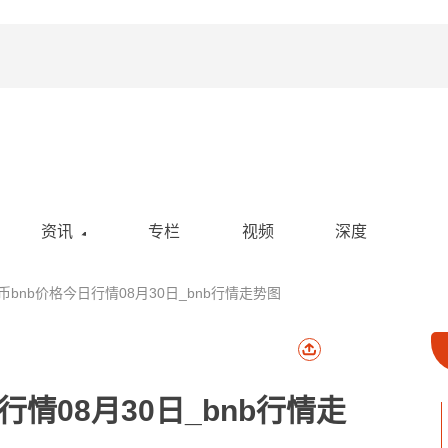
资讯
专栏
视频
深度
空投
安币bnb价格今日行情08月30日_bnb行情走势图
活动
政策
社区
行情08月30日_bnb行情走
热点新闻