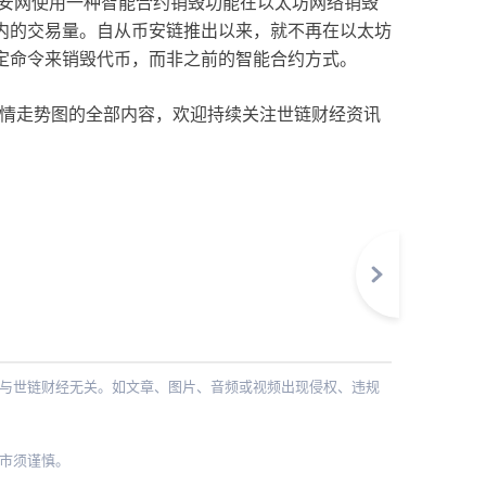
之前，币安网使用一种智能合约销毁功能在以太坊网络销毁
内的交易量。自从币安链推出以来，就不再在以太坊
定命令来销毁代币，而非之前的智能合约方式。
b行情走势图的全部内容，欢迎持续关注世链财经资讯
与世链财经无关。如文章、图片、音频或视频出现侵权、违规
。
市须谨慎。