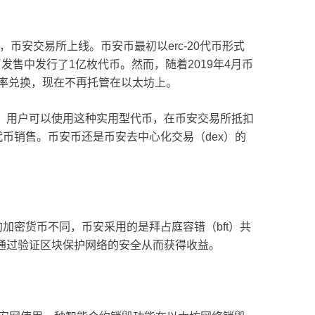
，币安交易所上线。币安币最初以erc-20代币形式
售中发行了1亿枚代币。然而，随着2019年4月币
1的比率兑换，现在不再托管在以太坊上。
，用户可以使用这种实用型代币，在币安交易所抵扣
的代币销售。币安币还是币安去中心化交易（dex）的
k）的加密货币不同，币安采用的是拜占庭容错（bft）共
通过验证区块保护网络的安全从而获得收益。