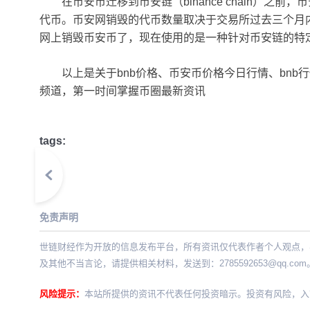
在币安币迁移到币安链（binance chain）
代币。币安网销毁的代币数量取决于交易所过去三个月
网上销毁币安币了，现在使用的是一种针对币安链的特
以上是关于bnb价格、币安币价格今日行情、bn
频道，第一时间掌握币圈最新资讯
tags:
免责声明
世链财经作为开放的信息发布平台，所有资讯仅代表作者个人观点，
及其他不当言论，请提供相关材料，发送到：
2785592653@qq.com
风险提示：
本站所提供的资讯不代表任何投资暗示。投资有风险，入