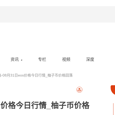
资讯
专栏
视频
深度
空投
格-08月31日eos价格今日行情_柚子币价格回落
活动
政策
社区
eos价格今日行情_柚子币价格
热点新闻