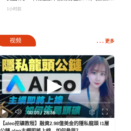
0%
1小时前
广告
视频
更多
【aleo挖礦教程】融資2.98億美金的隱私龍頭 l1層
公鏈 aleo主網即將上線，如何參與？