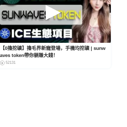
【0擼挖礦】擼毛界新寵登場，手機均挖礦 | sunw
aves token帶你躺賺大錢！
52131