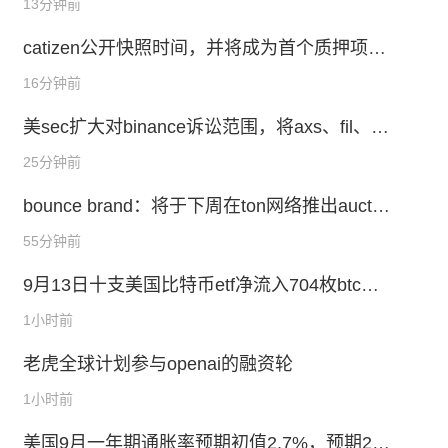
13分钟前
catizen公开快照时间，并将成为首个质押项目
代币获取交易平台代币的项目
16分钟前
美sec扩大对binance诉讼范围，将axs、fil、at
om等代币认定为证券
25分钟前
bounce brand：将于下周在ton网络推出auctio
n launchpad
55分钟前
9月13日十支美国比特币etf净流入704枚btc，
九支以太坊etf净流出708枚eth
1小时前
老虎全球计划参与openai的融资轮
1小时前
美国9月一年期通胀率预期初值2.7%，预期2.7